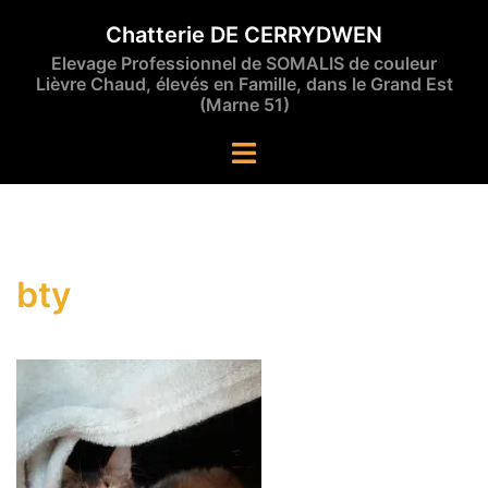
Aller
Chatterie DE CERRYDWEN
au
Elevage Professionnel de SOMALIS de couleur
contenu
Lièvre Chaud, élevés en Famille, dans le Grand Est
(Marne 51)
Ouvrir/fermer
le
menu
bty