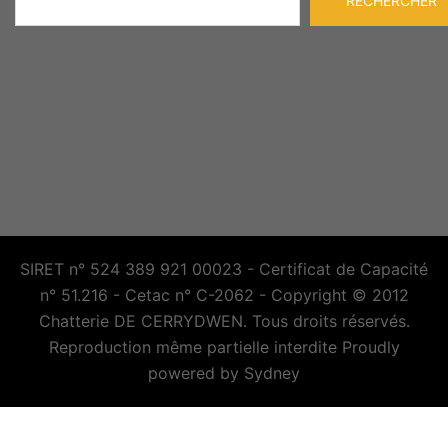
RECHERCHER
SIRET n° 524 389 921 00023 - Certificat de Capacité
n° 51.216 - Cetac n° C-2062 - Copyright © 2012
Chatterie DE CERRYDWEN. Tous droits réservés.
Reproduction même partielle interdite Proudly
powered by
Sydney