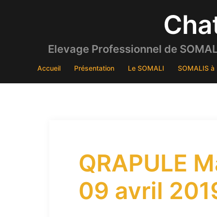
Aller
Cha
au
contenu
Elevage Professionnel de SOMALI
Accueil
Présentation
Le SOMALI
SOMALIS à 
QRAPULE Mâl
09 avril 201