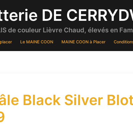
tterie DE CERRY
S de couleur Lièvre Chaud, élevés en Famil
placer
Le MAINE COON
MAINE COON à Placer
Condition
e Black Silver Blo
9