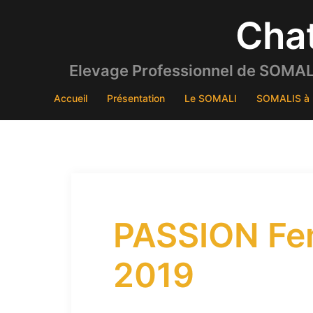
Aller
Cha
au
contenu
Elevage Professionnel de SOMALI
Accueil
Présentation
Le SOMALI
SOMALIS à 
PASSION Fem
2019