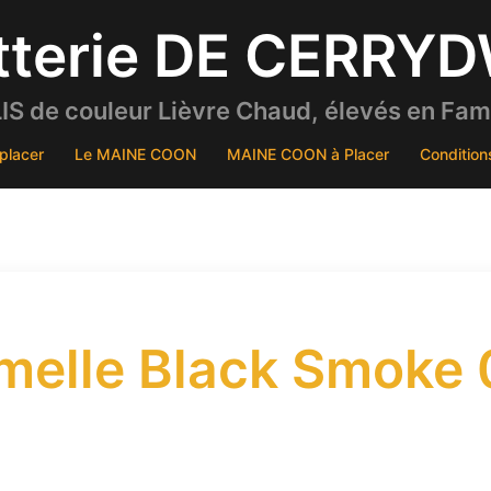
tterie DE CERRY
S de couleur Lièvre Chaud, élevés en Famil
placer
Le MAINE COON
MAINE COON à Placer
Condition
elle Black Smoke 0