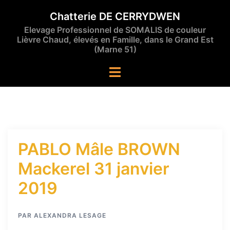
Aller
Chatterie DE CERRYDWEN
au
Elevage Professionnel de SOMALIS de couleur
contenu
Lièvre Chaud, élevés en Famille, dans le Grand Est
(Marne 51)
Ouvrir/fermer
le
menu
PABLO Mâle BROWN
Mackerel 31 janvier
2019
PAR
ALEXANDRA LESAGE