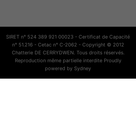
SIRET n° 524 389 921 00023 - Certificat de Capacité
n° 51.216 - Cetac n° C-2062 - Copyright © 2012
Chatterie DE CERRYDWEN. Tous droits réservés.
Reproduction même partielle interdite Proudly
powered by
Sydney