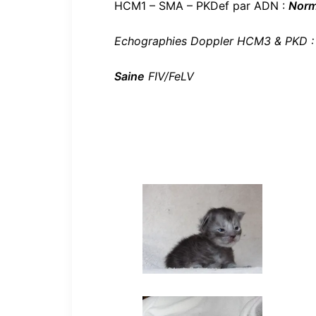
HCM1 – SMA – PKDef par ADN :
Nor
Echographies Doppler HCM3 & PKD 
Saine
FIV/FeLV