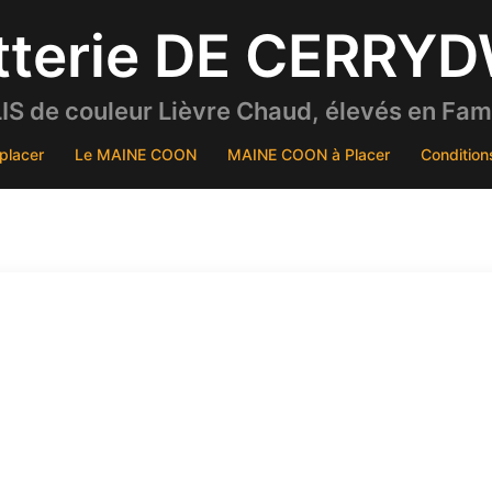
tterie DE CERRY
S de couleur Lièvre Chaud, élevés en Famil
placer
Le MAINE COON
MAINE COON à Placer
Condition