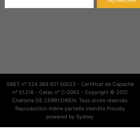
RECHERCHER
SIRET n° 524 389 921 00023 - Certificat de Capacité
n° 51.216 - Cetac n° C-2062 - Copyright © 2012
Chatterie DE CERRYDWEN. Tous droits réservés.
Reproduction même partielle interdite Proudly
powered by
Sydney