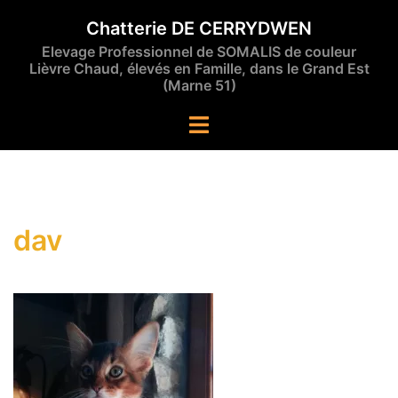
Aller
Chatterie DE CERRYDWEN
au
Elevage Professionnel de SOMALIS de couleur
contenu
Lièvre Chaud, élevés en Famille, dans le Grand Est
(Marne 51)
Ouvrir/fermer
le
menu
dav