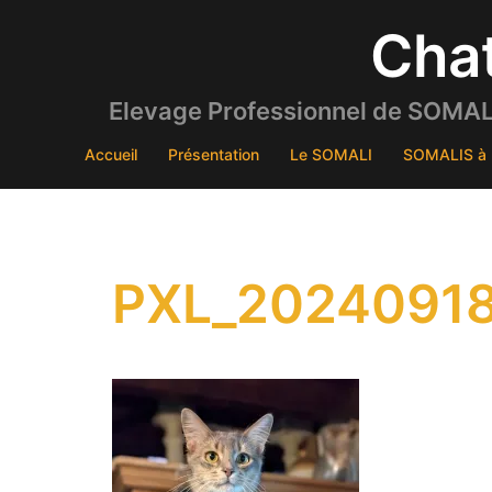
Aller
Cha
au
contenu
Elevage Professionnel de SOMALI
Accueil
Présentation
Le SOMALI
SOMALIS à 
PXL_20240918