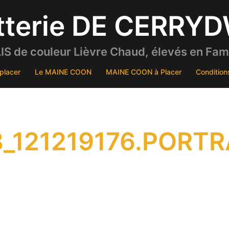
tterie DE CERRY
S de couleur Lièvre Chaud, élevés en Famil
placer
Le MAINE COON
MAINE COON à Placer
Condition
_121219176.PORTR