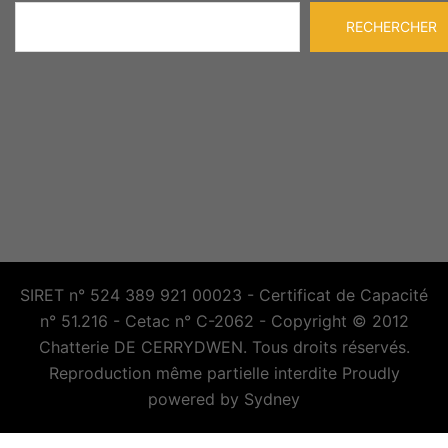
Rechercher
RECHERCHER
SIRET n° 524 389 921 00023 - Certificat de Capacité
n° 51.216 - Cetac n° C-2062 - Copyright © 2012
Chatterie DE CERRYDWEN. Tous droits réservés.
Reproduction même partielle interdite Proudly
powered by
Sydney