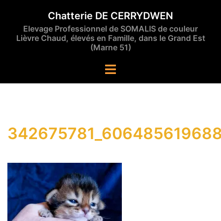
Aller
Chatterie DE CERRYDWEN
au
Elevage Professionnel de SOMALIS de couleur
contenu
Lièvre Chaud, élevés en Famille, dans le Grand Est
(Marne 51)
Ouvrir/fermer
le
menu
342675781_606485619688