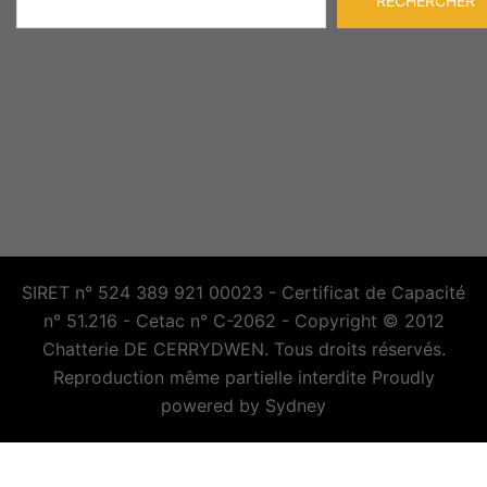
RECHERCHER
SIRET n° 524 389 921 00023 - Certificat de Capacité
n° 51.216 - Cetac n° C-2062 - Copyright © 2012
Chatterie DE CERRYDWEN. Tous droits réservés.
Reproduction même partielle interdite Proudly
powered by
Sydney