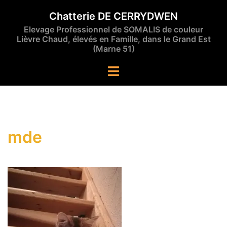
Aller
Chatterie DE CERRYDWEN
au
Elevage Professionnel de SOMALIS de couleur
contenu
Lièvre Chaud, élevés en Famille, dans le Grand Est
(Marne 51)
Ouvrir/fermer
le
menu
mde