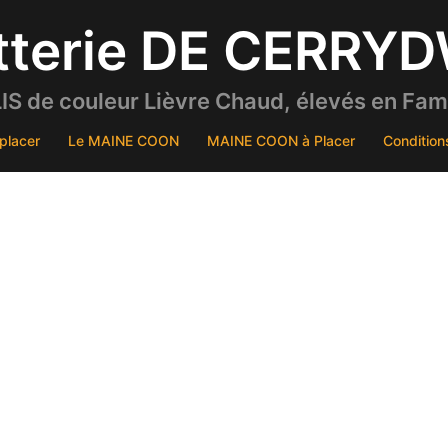
tterie DE CERRY
S de couleur Lièvre Chaud, élevés en Famil
placer
Le MAINE COON
MAINE COON à Placer
Condition