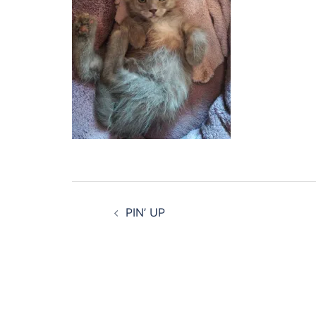
Navigation
PIN’ UP
d’article