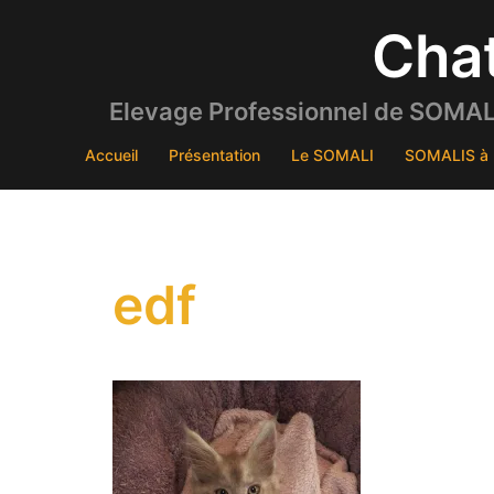
Aller
Cha
au
contenu
Elevage Professionnel de SOMALI
Accueil
Présentation
Le SOMALI
SOMALIS à 
edf