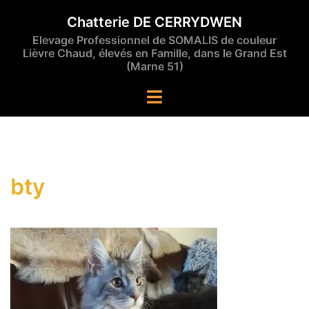
Aller
Chatterie DE CERRYDWEN
au
Elevage Professionnel de SOMALIS de couleur
contenu
Lièvre Chaud, élevés en Famille, dans le Grand Est
(Marne 51)
Ouvrir/fermer
le
menu
bty