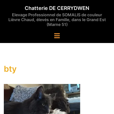
Aller
Chatterie DE CERRYDWEN
au
Elevage Professionnel de SOMALIS de couleur
contenu
Lièvre Chaud, élevés en Famille, dans le Grand Est
(Marne 51)
Ouvrir/fermer
le
menu
bty