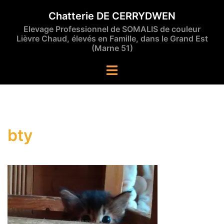
Aller
Chatterie DE CERRYDWEN
au
Elevage Professionnel de SOMALIS de couleur
contenu
Lièvre Chaud, élevés en Famille, dans le Grand Est
(Marne 51)
Ouvrir/fermer
le
menu
bty